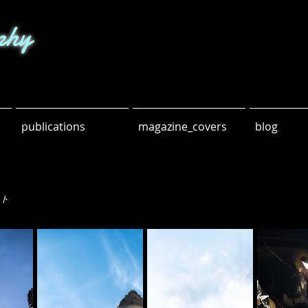
phy
publications
magazine_covers
blog
ット