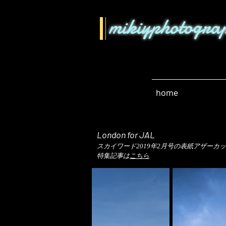
mikiyphotogra
home
London for JAL
スカイワード2019年2月号の表紙アザーカ
​特集記事は
こちら