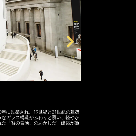
」
ギリシャ文化へ愛
0年に改築され、19世紀と21世紀の建築
大きく両翼を広げる、威
うなガラス構造がふわりと覆い、軽やか
イルを採用した。時は18
れた「智の冒険」のあかしだ。建築が過
としての建築、具現化が図
を築いた、と言ってもいい