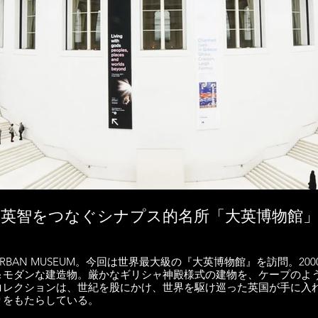
# 2】英智をつなぐシナプス的名所「大英博物館
BAN MUSEUM。今回は世界最大級の『大英博物館』を訪問。200
＆モダンな建造物。厳かなギリシャ神殿様式の建物を、ケープのよ
コレクションは、世紀を股にかけ、世界を駆け巡った英国が手に入
りをもたらしている。